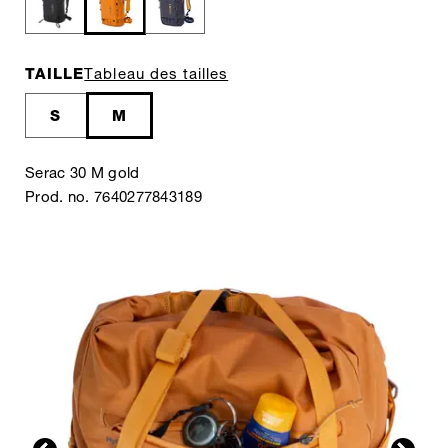
TAILLE
Tableau des tailles
S
M
Serac 30 M gold
Prod. no. 7640277843189