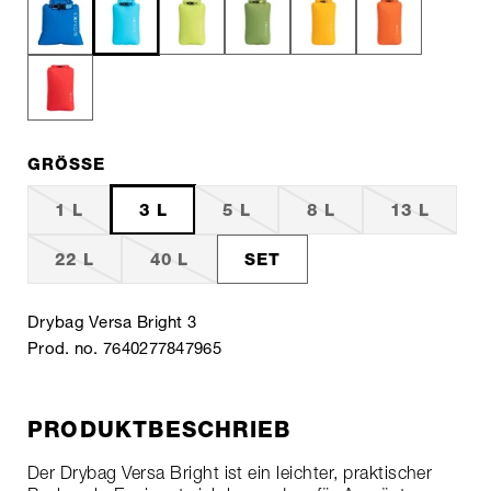
GRÖSSE
1 L
3 L
5 L
8 L
13 L
22 L
40 L
SET
Drybag Versa Bright 3
Prod. no. 7640277847965
PRODUKTBESCHRIEB
Der Drybag Versa Bright ist ein leichter, praktischer