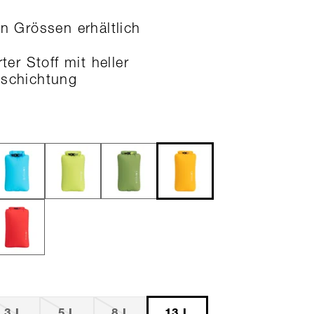
en Grössen erhältlich
rter Stoff mit heller
eschichtung
3 L
5 L
8 L
13 L