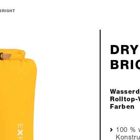
BRIGHT
DRY
BRI
Wasserdi
Rolltop-
Farben
100 % w
Konstru