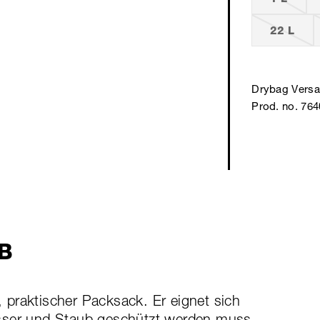
22 L
Drybag Versa
Prod. no. 76
B
r, praktischer Packsack. Er eignet sich
asser und Staub geschützt werden muss.