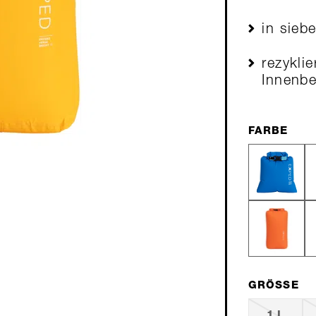
in sieb
rezyklie
Innenb
FARBE
GRÖSSE
1 L