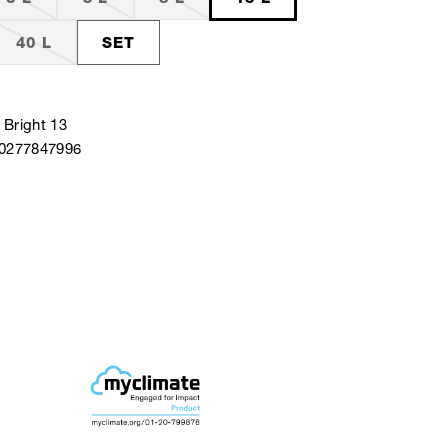
40 L
SET
 Bright 13
40277847996