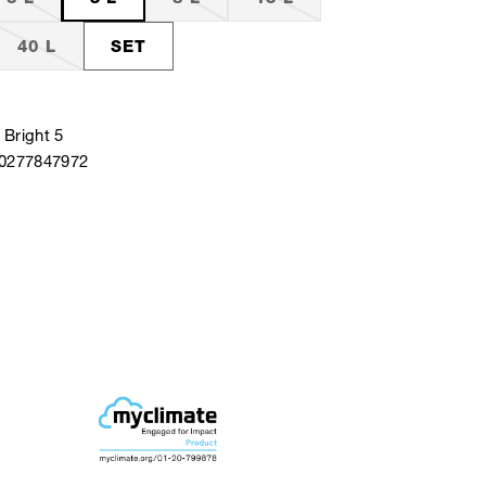
40 L
SET
Bright 5
40277847972