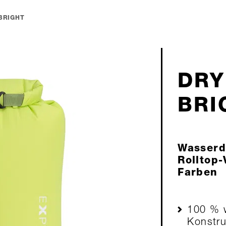
BRIGHT
DRY
BRI
Wasserdi
Rolltop-
Farben
100 % w
Konstru