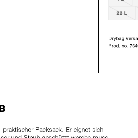
22 L
Drybag Versa 
Prod. no. 76
B
r, praktischer Packsack. Er eignet sich
asser und Staub geschützt werden muss.