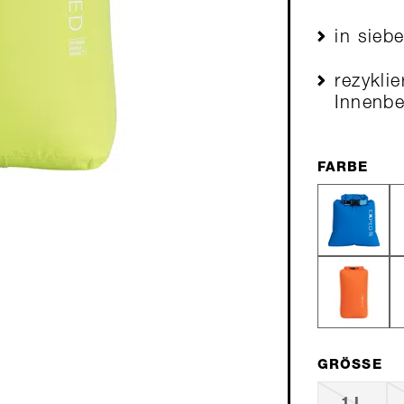
in sieb
rezyklie
Innenb
FARBE
GRÖSSE
1 L