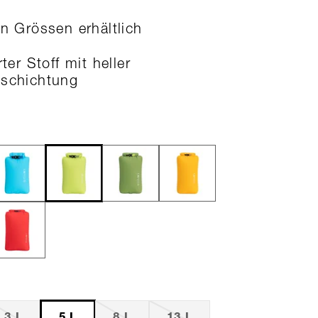
en Grössen erhältlich
rter Stoff mit heller
eschichtung
3 L
5 L
8 L
13 L