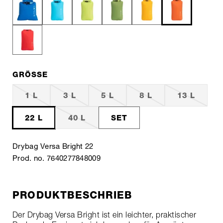
GRÖSSE
1 L
3 L
5 L
8 L
13 L
22 L
40 L
SET
Drybag Versa Bright 22
Prod. no. 7640277848009
PRODUKTBESCHRIEB
Der Drybag Versa Bright ist ein leichter, praktischer